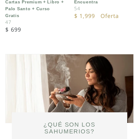
Cartas Premium + Libro +
Encuentra
Palo
54
Palo Santo + Curso
Santo
Translation
$ 1,999
Oferta
Gratis
+
47
missing:
Curso
Translation
$ 699
es.products.product.sa
Gratis
missing:
es.products.product.regular_price
¿QUÉ SON LOS
SAHUMERIOS?