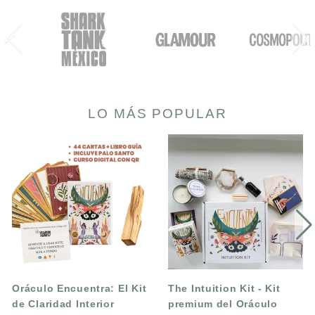
LO MÁS POPULAR
Oráculo
The
Encuentra:
Intuition
El
Kit
Kit
-
de
Kit
Claridad
premium
Interior
del
Cartas
Oráculo
Premium
Encuentra
+
Oráculo Encuentra: El Kit
The Intuition Kit - Kit
Libro
de Claridad Interior
premium del Oráculo
+