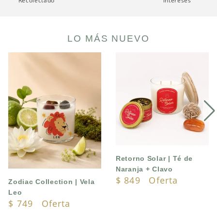
Recolectado
intereses
LO MÁS NUEVO
Zodiac
Retorno
Collection
Solar
|
|
Vela
Té
Leo
de
Naranja
+
Clavo
Retorno Solar | Té de
Naranja + Clavo
Translation
$ 849
Oferta
Zodiac Collection | Vela
missing:
Leo
Translation
$ 749
Oferta
es.products.product.sa
missing: