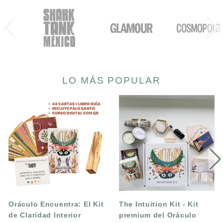
LO MÁS POPULAR
Oráculo
The
Encuentra:
Intuition
El
Kit
Kit
-
de
Kit
Claridad
premium
Interior
del
Cartas
Oráculo
Premium
Encuentra
+
Oráculo Encuentra: El Kit
The Intuition Kit - Kit
Libro
de Claridad Interior
premium del Oráculo
+