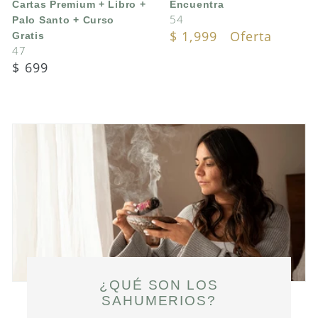
Cartas Premium + Libro +
Encuentra
Palo
54
Palo Santo + Curso
Santo
Translation
$ 1,999
Oferta
Gratis
+
47
missing:
Curso
Translation
$ 699
es.products.product.sa
Gratis
missing:
es.products.product.regular_price
¿QUÉ SON LOS
SAHUMERIOS?