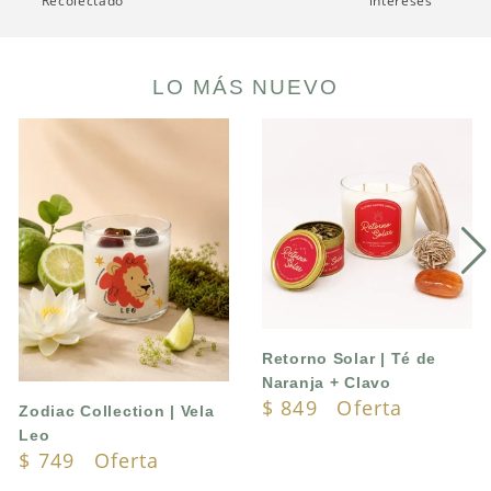
Recolectado
intereses
LO MÁS NUEVO
Zodiac
Retorno
Collection
Solar
|
|
Vela
Té
Leo
de
Naranja
+
Clavo
Retorno Solar | Té de
Naranja + Clavo
Translation
$ 849
Oferta
Zodiac Collection | Vela
missing:
Leo
Translation
$ 749
Oferta
es.products.product.sa
missing: