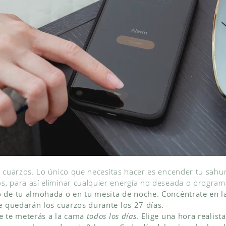
s cuarzos. Lo único que necesitas hacer es encender tu sahum
, para así eliminar cualquier energía no deseada o program
 de tu almohada o en tu mesita de noche. Concéntrate en la
se quedarán los cuarzos durante los 27 días.
e te meterás a la cama
todos los días
. Elige una hora realist