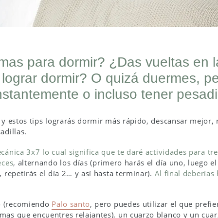
mas para dormir? ¿Das vueltas en 
 lograr dormir? O quizá duermes, pe
stantemente o incluso tener pesadil
s y estos tips lograrás dormir más rápido, descansar mejor,
adillas.
ánica 3x7 lo cual significa que te daré actividades para tre
eces
, alternando los días (primero harás el día uno, luego el 
, repetirás el día 2… y así hasta terminar).
Al final deberías
o (recomiendo
Palo santo
, pero puedes utilizar el que prefie
mas que encuentres relajantes), un cuarzo blanco y un cuarz